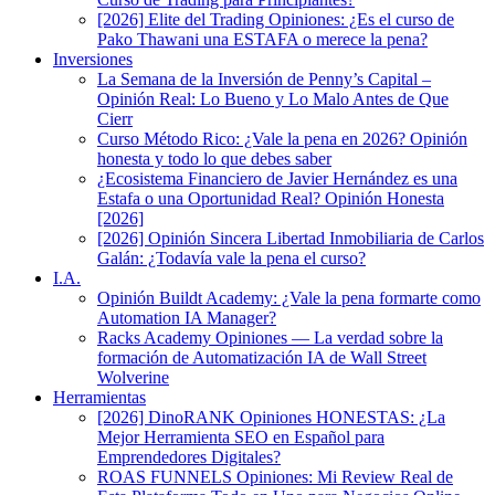
[2026] Elite del Trading Opiniones: ¿Es el curso de
Pako Thawani una ESTAFA o merece la pena?
Inversiones
La Semana de la Inversión de Penny’s Capital –
Opinión Real: Lo Bueno y Lo Malo Antes de Que
Cierr
Curso Método Rico: ¿Vale la pena en 2026? Opinión
honesta y todo lo que debes saber
¿Ecosistema Financiero de Javier Hernández es una
Estafa o una Oportunidad Real? Opinión Honesta
[2026]
[2026] Opinión Sincera Libertad Inmobiliaria de Carlos
Galán: ¿Todavía vale la pena el curso?
I.A.
Opinión Buildt Academy: ¿Vale la pena formarte como
Automation IA Manager?
Racks Academy Opiniones — La verdad sobre la
formación de Automatización IA de Wall Street
Wolverine
Herramientas
[2026] DinoRANK Opiniones HONESTAS: ¿La
Mejor Herramienta SEO en Español para
Emprendedores Digitales?
ROAS FUNNELS Opiniones: Mi Review Real de