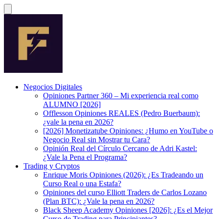
Negocios Digitales
Opiniones Partner 360 – Mi experiencia real como
ALUMNO [2026]
Offlesson Opiniones REALES (Pedro Buerbaum):
¿vale la pena en 2026?
[2026] Monetizatube Opiniones: ¿Humo en YouTube o
Negocio Real sin Mostrar tu Cara?
Opinión Real del Círculo Cercano de Adri Kastel:
¿Vale la Pena el Programa?
Trading y Cryptos
Enrique Moris Opiniones (2026): ¿Es Tradeando un
Curso Real o una Estafa?
Opiniones del curso Elliott Traders de Carlos Lozano
(Plan BTC): ¿Vale la pena en 2026?
Black Sheep Academy Opiniones [2026]: ¿Es el Mejor
Curso de Trading para Principiantes?