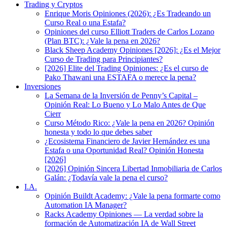
Trading y Cryptos
Enrique Moris Opiniones (2026): ¿Es Tradeando un
Curso Real o una Estafa?
Opiniones del curso Elliott Traders de Carlos Lozano
(Plan BTC): ¿Vale la pena en 2026?
Black Sheep Academy Opiniones [2026]: ¿Es el Mejor
Curso de Trading para Principiantes?
[2026] Elite del Trading Opiniones: ¿Es el curso de
Pako Thawani una ESTAFA o merece la pena?
Inversiones
La Semana de la Inversión de Penny’s Capital –
Opinión Real: Lo Bueno y Lo Malo Antes de Que
Cierr
Curso Método Rico: ¿Vale la pena en 2026? Opinión
honesta y todo lo que debes saber
¿Ecosistema Financiero de Javier Hernández es una
Estafa o una Oportunidad Real? Opinión Honesta
[2026]
[2026] Opinión Sincera Libertad Inmobiliaria de Carlos
Galán: ¿Todavía vale la pena el curso?
I.A.
Opinión Buildt Academy: ¿Vale la pena formarte como
Automation IA Manager?
Racks Academy Opiniones — La verdad sobre la
formación de Automatización IA de Wall Street