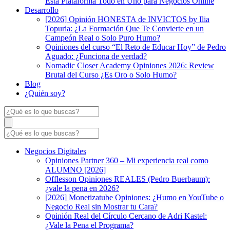
Esta Plataforma Todo en Uno para Negocios Online
Desarrollo
[2026] Opinión HONESTA de INVICTOS by Ilia
Topuria: ¿La Formación Que Te Convierte en un
Campeón Real o Solo Puro Humo?
Opiniones del curso “El Reto de Educar Hoy” de Pedro
Aguado: ¿Funciona de verdad?
Nomadic Closer Academy Opiniones 2026: Review
Brutal del Curso ¿Es Oro o Solo Humo?
Blog
¿Quién soy?
Negocios Digitales
Opiniones Partner 360 – Mi experiencia real como
ALUMNO [2026]
Offlesson Opiniones REALES (Pedro Buerbaum):
¿vale la pena en 2026?
[2026] Monetizatube Opiniones: ¿Humo en YouTube o
Negocio Real sin Mostrar tu Cara?
Opinión Real del Círculo Cercano de Adri Kastel:
¿Vale la Pena el Programa?