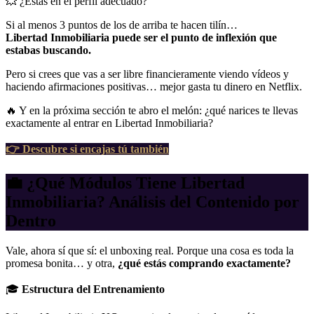
💥 ¿Estás en el perfil adecuado?
Si al menos 3 puntos de los de arriba te hacen tilín…
Libertad Inmobiliaria puede ser el punto de inflexión que
estabas buscando.
Pero si crees que vas a ser libre financieramente viendo vídeos y
haciendo afirmaciones positivas… mejor gasta tu dinero en Netflix.
🔥 Y en la próxima sección te abro el melón: ¿qué narices te llevas
exactamente al entrar en Libertad Inmobiliaria?
👉
Descubre si encajas tú también
💼 ¿Qué Módulos Tiene Libertad
Inmobiliaria? Análisis del Contenido por
Dentro
Vale, ahora sí que sí: el unboxing real. Porque una cosa es toda la
promesa bonita… y otra,
¿qué estás comprando exactamente?
🎓
Estructura del Entrenamiento