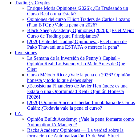
Trading y Cryptos
Enrique Moris Opiniones (2026): ¿Es Tradeando un
Curso Real o una Estafa?
Opiniones del curso Elliott Traders de Carlos Lozano
(Plan BTC): ¿Vale la pena en 2026?
Black Sheep Academy Opiniones [2026]: ¿Es el Mejor
Curso de Trading para Principiantes?
[2026] Elite del Trading Opiniones: ¿Es el curso de
Pako Thawani una ESTAFA o merece la pena?
Inversiones
La Semana de la Inversión de Penny’s Capital –
Opinión Real: Lo Bueno y Lo Malo Antes de Que
Cierr
Curso Método Rico: ¿Vale la pena en 2026? Opinión
honesta y todo lo que debes saber
¿Ecosistema Financiero de Javier Hernández es una
Estafa o una Oportunidad Real? Opinión Honesta
[2026]
[2026] Opinión Sincera Libertad Inmobiliaria de Carlos
Galán: ¿Todavía vale la pena el curso?
I.A.
Opinión Buildt Academy: ¿Vale la pena formarte como
Automation IA Manager?
Racks Academy Opiniones — La verdad sobre la
formación de Automatización IA de Wall Street