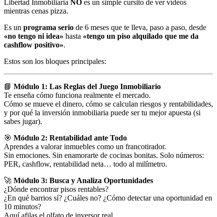
Libertad Inmobiliaria
NO
es un simple cursito de ver vídeos
mientras cenas pizza.
Es un
programa serio
de 6 meses que te lleva, paso a paso, desde
«no tengo ni idea»
hasta
«tengo un piso alquilado que me da
cashflow positivo»
.
Estos son los bloques principales:
📘
Módulo 1: Las Reglas del Juego Inmobiliario
Te enseña cómo funciona realmente el mercado.
Cómo se mueve el dinero, cómo se calculan riesgos y rentabilidades,
y por qué la inversión inmobiliaria puede ser tu mejor apuesta (si
sabes jugar).
🎯
Módulo 2: Rentabilidad ante Todo
Aprendes a valorar inmuebles como un francotirador.
Sin emociones. Sin enamorarte de cocinas bonitas. Solo números:
PER, cashflow, rentabilidad neta… todo al milímetro.
🚀
Módulo 3: Busca y Analiza Oportunidades
¿Dónde encontrar pisos rentables?
¿En qué barrios sí? ¿Cuáles no? ¿Cómo detectar una oportunidad en
10 minutos?
Aquí afilas el olfato de inversor real.