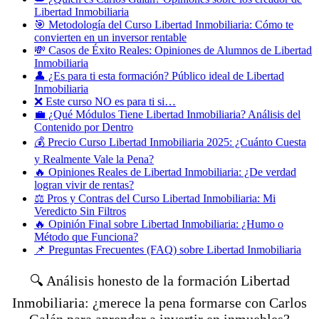
Libertad Inmobiliaria
🎯 Metodología del Curso Libertad Inmobiliaria: Cómo te
convierten en un inversor rentable
💸 Casos de Éxito Reales: Opiniones de Alumnos de Libertad
Inmobiliaria
👤 ¿Es para ti esta formación? Público ideal de Libertad
Inmobiliaria
❌ Este curso NO es para ti si…
💼 ¿Qué Módulos Tiene Libertad Inmobiliaria? Análisis del
Contenido por Dentro
💰 Precio Curso Libertad Inmobiliaria 2025: ¿Cuánto Cuesta
y Realmente Vale la Pena?
🔥 Opiniones Reales de Libertad Inmobiliaria: ¿De verdad
logran vivir de rentas?
⚖️ Pros y Contras del Curso Libertad Inmobiliaria: Mi
Veredicto Sin Filtros
🔥 Opinión Final sobre Libertad Inmobiliaria: ¿Humo o
Método que Funciona?
📌 Preguntas Frecuentes (FAQ) sobre Libertad Inmobiliaria
🔍 Análisis honesto de la formación
Libertad
Inmobiliaria
: ¿merece la pena formarse con Carlos
Galán para aprender a invertir en inmuebles?