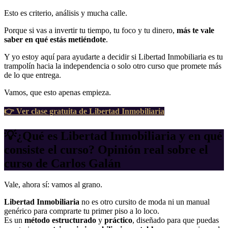
Esto es criterio, análisis y mucha calle.
Porque si vas a invertir tu tiempo, tu foco y tu dinero,
más te vale
saber en qué estás metiéndote
.
Y yo estoy aquí para ayudarte a decidir si Libertad Inmobiliaria es tu
trampolín hacia la independencia o solo otro curso que promete más
de lo que entrega.
Vamos, que esto apenas empieza.
👉 Ver clase gratuita de Libertad Inmobiliaria
💡¿Qué es Libertad Inmobiliaria y en qué
consiste el curso? Opinión real sobre el
curso de Carlos Galán
Vale, ahora sí: vamos al grano.
Libertad Inmobiliaria
no es otro cursito de moda ni un manual
genérico para comprarte tu primer piso a lo loco.
Es un
método estructurado
y
práctico
, diseñado para que puedas