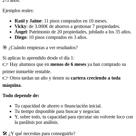
2-3 años.
Ejemplos reales:
Raúl y Jaime
: 11 pisos comprados en 10 meses.
Vicky
: de 3.000€ de ahorros a gestionar 7 propiedades.
Ángel
: Patrimonio de 20 propiedades, jubilado a los 35 años.
Diego
: 10 pisos comprados en 3 años.
🎯 ¿Cuándo empiezas a ver resultados?
Si aplicas lo aprendido desde el día 1:
👉 Hay alumnos que en
menos de 6 meses
ya han comprado su
primer inmueble rentable.
👉 Otros tardan un año y tienen su
cartera creciendo a toda
máquina
.
Todo depende de:
Tu capacidad de ahorro o financiación inicial.
Tu tiempo disponible para buscar y negociar.
Y, sobre todo, tu capacidad para ejecutar sin volverte loco con
la parálisis por análisis.
🛠 ¿Y qué necesitas para conseguirlo?