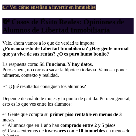
👉
Ver cómo
enseñan a invertir
en inmuebles
💸 Casos de Éxito Reales: Opiniones de
Alumnos de Libertad Inmobiliaria
Vale, ahora vamos a lo que de verdad te importa:
¿Funciona esto de Libertad Inmobiliaria? ¿Hay gente normal
que ya vive de sus rentas? ¿O es puro humo bonito?
La respuesta corta:
Sí. Funciona. Y hay datos.
Pero espera, no corras a sacar la hipoteca todavía. Vamos a poner
números, contexto y realidad.
📈 ¿Qué resultados consiguen los alumnos?
Depende de cuánto te mojes y tu punto de partida. Pero en general,
esto es lo que ves entre los alumnos:
✅ Gente que compra su
primer piso rentable en menos de 3
meses
.
✅ Alumnos que en 1 año han
comprado entre 2 y 5 pisos
.
✅ Casos extremos de
inversores con +10 inmuebles
en menos de