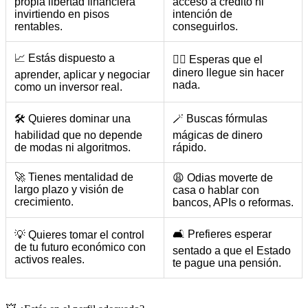
propia libertad financiera
acceso a crédito ni
invirtiendo en pisos
intención de
rentables.
conseguirlos.
📈 Estás dispuesto a
🧘‍♂️ Esperas que el
dinero llegue sin hacer
aprender, aplicar y negociar
nada.
como un inversor real.
🛠️ Quieres dominar una
🪄 Buscas fórmulas
habilidad que no depende
mágicas de dinero
de modas ni algoritmos.
rápido.
🚀 Tienes mentalidad de
😩 Odias moverte de
largo plazo y visión de
casa o hablar con
crecimiento.
bancos, APIs o reformas.
🛋️ Prefieres esperar
💡 Quieres tomar el control
de tu futuro económico con
sentado a que el Estado
activos reales.
te pague una pensión.