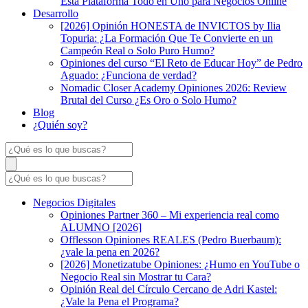
Esta Plataforma Todo en Uno para Negocios Online
Desarrollo
[2026] Opinión HONESTA de INVICTOS by Ilia
Topuria: ¿La Formación Que Te Convierte en un
Campeón Real o Solo Puro Humo?
Opiniones del curso “El Reto de Educar Hoy” de Pedro
Aguado: ¿Funciona de verdad?
Nomadic Closer Academy Opiniones 2026: Review
Brutal del Curso ¿Es Oro o Solo Humo?
Blog
¿Quién soy?
Negocios Digitales
Opiniones Partner 360 – Mi experiencia real como
ALUMNO [2026]
Offlesson Opiniones REALES (Pedro Buerbaum):
¿vale la pena en 2026?
[2026] Monetizatube Opiniones: ¿Humo en YouTube o
Negocio Real sin Mostrar tu Cara?
Opinión Real del Círculo Cercano de Adri Kastel:
¿Vale la Pena el Programa?