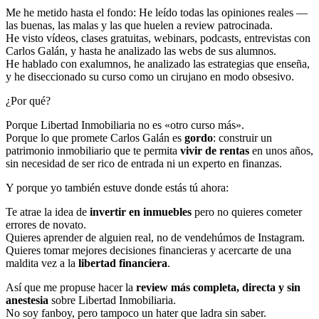
Me he metido hasta el fondo: He leído todas las opiniones reales —
las buenas, las malas y las que huelen a review patrocinada.
He visto vídeos, clases gratuitas, webinars, podcasts, entrevistas con
Carlos Galán, y hasta he analizado las webs de sus alumnos.
He hablado con exalumnos, he analizado las estrategias que enseña,
y he diseccionado su curso como un cirujano en modo obsesivo.
¿Por qué?
Porque Libertad Inmobiliaria no es «otro curso más».
Porque lo que promete Carlos Galán es
gordo
: construir un
patrimonio inmobiliario que te permita
vivir de rentas
en unos años,
sin necesidad de ser rico de entrada ni un experto en finanzas.
Y porque yo también estuve donde estás tú ahora:
Te atrae la idea de
invertir en inmuebles
pero no quieres cometer
errores de novato.
Quieres aprender de alguien real, no de vendehúmos de Instagram.
Quieres tomar mejores decisiones financieras y acercarte de una
maldita vez a la
libertad financiera
.
Así que me propuse hacer la
review más completa, directa y sin
anestesia
sobre Libertad Inmobiliaria.
No soy fanboy, pero tampoco un hater que ladra sin saber.