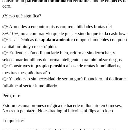
construir un
patrimonio inmobiliario rentable
aunque empieces de
cero.
¿Y eso qué significa?
👉 Aprendes a encontrar pisos con rentabilidades brutas del
8%-10%, no a comprar «lo que te gusta» sino lo que te da cashflow.
👉 Usas técnicas de
apalancamiento
: comprar inmuebles con poco
capital propio y crecer rápido.
👉 Entiendes cómo financiarte bien, reformar sin derrochar, y
seleccionar inquilinos de forma inteligente para minimizar riesgos.
👉 Construyes tu
propia pensión
a base de rentas inmobiliarias,
mes tras mes, año tras año.
👉 Y todo esto sin necesidad de ser un gurú financiero, ni dedicarte
full-time al sector inmobiliario.
Pero, ojo:
Esto
no
es una promesa mágica de hacerte millonario en 6 meses.
No es un pelotazo. No es trading ni bitcoins ni flips a lo loco.
Lo que
sí es
: