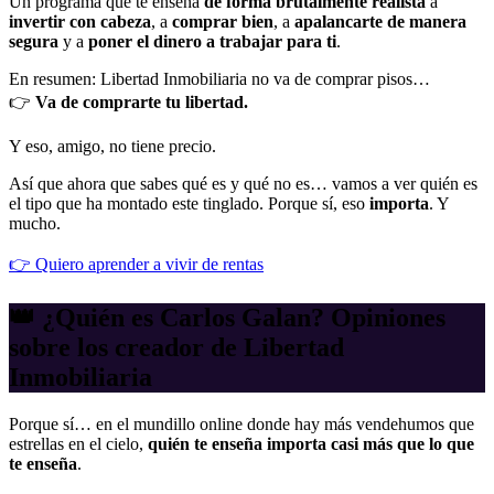
Un programa que te enseña
de forma brutalmente realista
a
invertir con cabeza
, a
comprar bien
, a
apalancarte de manera
segura
y a
poner el dinero a trabajar para ti
.
En resumen: Libertad Inmobiliaria no va de comprar pisos…
👉
Va de comprarte tu libertad.
Y eso, amigo, no tiene precio.
Así que ahora que sabes qué es y qué no es… vamos a ver quién es
el tipo que ha montado este tinglado. Porque sí, eso
importa
. Y
mucho.
👉 Quiero aprender a vivir de rentas
👑 ¿Quién es Carlos Galan? Opiniones
sobre los creador de Libertad
Inmobiliaria
Porque sí… en el mundillo online donde hay más vendehumos que
estrellas en el cielo,
quién te enseña importa casi más que lo que
te enseña
.