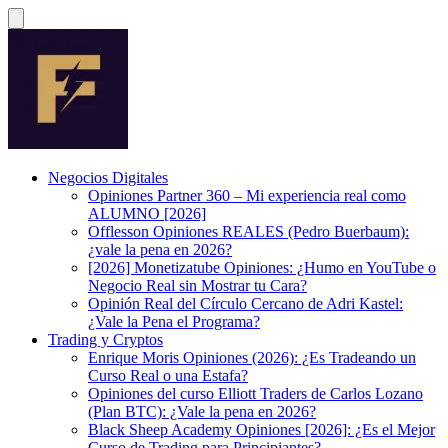
Negocios Digitales
Opiniones Partner 360 – Mi experiencia real como
ALUMNO [2026]
Offlesson Opiniones REALES (Pedro Buerbaum):
¿vale la pena en 2026?
[2026] Monetizatube Opiniones: ¿Humo en YouTube o
Negocio Real sin Mostrar tu Cara?
Opinión Real del Círculo Cercano de Adri Kastel:
¿Vale la Pena el Programa?
Trading y Cryptos
Enrique Moris Opiniones (2026): ¿Es Tradeando un
Curso Real o una Estafa?
Opiniones del curso Elliott Traders de Carlos Lozano
(Plan BTC): ¿Vale la pena en 2026?
Black Sheep Academy Opiniones [2026]: ¿Es el Mejor
Curso de Trading para Principiantes?