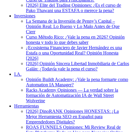
[2026] Elite del Trading Opiniones: ¿Es el curso de
Pako Thawani una ESTAFA o merece la pena?
Inversiones
La Semana de la Inversión de Penny’s Capital –
Opinión Real: Lo Bueno y Lo Malo Antes de Que
Cierr
Curso Método Rico: ¿Vale la pena en 2026? Opinión
honesta y todo lo que debes saber
¿Ecosistema Financiero de Javier Hernández es una
Estafa o una Oportunidad Real? Opinión Honesta
[2026]
[2026] Opinión Sincera Libertad Inmobiliaria de Carlos
Galán: ¿Todavía vale la pena el curso?
I.A.
Opinión Buildt Academy: ¿Vale la pena formarte como
Automation IA Manager?
Racks Academy Opiniones — La verdad sobre la
formación de Automatización IA de Wall Street
Wolverine
Herramientas
[2026] DinoRANK Opiniones HONESTAS: ¿La
Mejor Herramienta SEO en Español para
Emprendedores Digitales?
ROAS FUNNELS Opiniones: Mi Review Real de