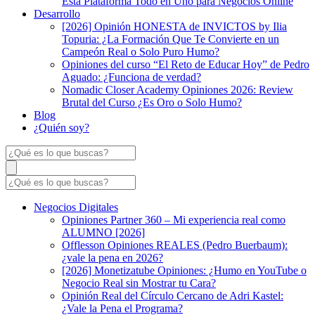
Esta Plataforma Todo en Uno para Negocios Online
Desarrollo
[2026] Opinión HONESTA de INVICTOS by Ilia
Topuria: ¿La Formación Que Te Convierte en un
Campeón Real o Solo Puro Humo?
Opiniones del curso “El Reto de Educar Hoy” de Pedro
Aguado: ¿Funciona de verdad?
Nomadic Closer Academy Opiniones 2026: Review
Brutal del Curso ¿Es Oro o Solo Humo?
Blog
¿Quién soy?
Negocios Digitales
Opiniones Partner 360 – Mi experiencia real como
ALUMNO [2026]
Offlesson Opiniones REALES (Pedro Buerbaum):
¿vale la pena en 2026?
[2026] Monetizatube Opiniones: ¿Humo en YouTube o
Negocio Real sin Mostrar tu Cara?
Opinión Real del Círculo Cercano de Adri Kastel:
¿Vale la Pena el Programa?