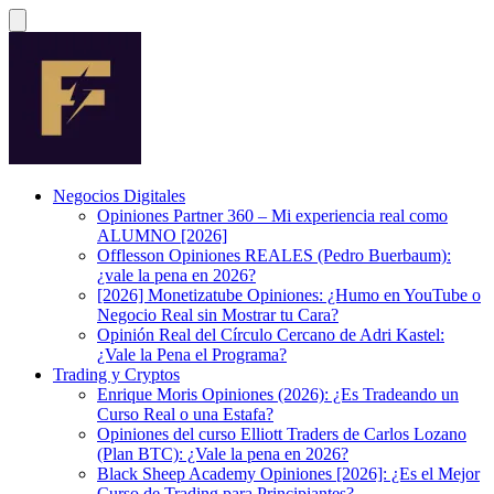
Negocios Digitales
Opiniones Partner 360 – Mi experiencia real como
ALUMNO [2026]
Offlesson Opiniones REALES (Pedro Buerbaum):
¿vale la pena en 2026?
[2026] Monetizatube Opiniones: ¿Humo en YouTube o
Negocio Real sin Mostrar tu Cara?
Opinión Real del Círculo Cercano de Adri Kastel:
¿Vale la Pena el Programa?
Trading y Cryptos
Enrique Moris Opiniones (2026): ¿Es Tradeando un
Curso Real o una Estafa?
Opiniones del curso Elliott Traders de Carlos Lozano
(Plan BTC): ¿Vale la pena en 2026?
Black Sheep Academy Opiniones [2026]: ¿Es el Mejor
Curso de Trading para Principiantes?