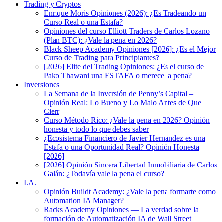
Trading y Cryptos
Enrique Moris Opiniones (2026): ¿Es Tradeando un
Curso Real o una Estafa?
Opiniones del curso Elliott Traders de Carlos Lozano
(Plan BTC): ¿Vale la pena en 2026?
Black Sheep Academy Opiniones [2026]: ¿Es el Mejor
Curso de Trading para Principiantes?
[2026] Elite del Trading Opiniones: ¿Es el curso de
Pako Thawani una ESTAFA o merece la pena?
Inversiones
La Semana de la Inversión de Penny’s Capital –
Opinión Real: Lo Bueno y Lo Malo Antes de Que
Cierr
Curso Método Rico: ¿Vale la pena en 2026? Opinión
honesta y todo lo que debes saber
¿Ecosistema Financiero de Javier Hernández es una
Estafa o una Oportunidad Real? Opinión Honesta
[2026]
[2026] Opinión Sincera Libertad Inmobiliaria de Carlos
Galán: ¿Todavía vale la pena el curso?
I.A.
Opinión Buildt Academy: ¿Vale la pena formarte como
Automation IA Manager?
Racks Academy Opiniones — La verdad sobre la
formación de Automatización IA de Wall Street