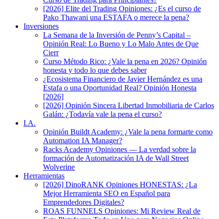
[2026] Elite del Trading Opiniones: ¿Es el curso de
Pako Thawani una ESTAFA o merece la pena?
Inversiones
La Semana de la Inversión de Penny’s Capital –
Opinión Real: Lo Bueno y Lo Malo Antes de Que
Cierr
Curso Método Rico: ¿Vale la pena en 2026? Opinión
honesta y todo lo que debes saber
¿Ecosistema Financiero de Javier Hernández es una
Estafa o una Oportunidad Real? Opinión Honesta
[2026]
[2026] Opinión Sincera Libertad Inmobiliaria de Carlos
Galán: ¿Todavía vale la pena el curso?
I.A.
Opinión Buildt Academy: ¿Vale la pena formarte como
Automation IA Manager?
Racks Academy Opiniones — La verdad sobre la
formación de Automatización IA de Wall Street
Wolverine
Herramientas
[2026] DinoRANK Opiniones HONESTAS: ¿La
Mejor Herramienta SEO en Español para
Emprendedores Digitales?
ROAS FUNNELS Opiniones: Mi Review Real de