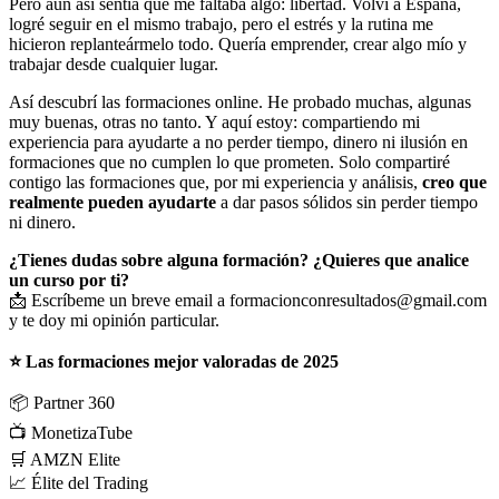
Pero aún así sentía que me faltaba algo: libertad. Volví a España,
logré seguir en el mismo trabajo, pero el estrés y la rutina me
hicieron replanteármelo todo. Quería emprender, crear algo mío y
trabajar desde cualquier lugar.
Así descubrí las formaciones online. He probado muchas, algunas
muy buenas, otras no tanto. Y aquí estoy: compartiendo mi
experiencia para ayudarte a no perder tiempo, dinero ni ilusión en
formaciones que no cumplen lo que prometen. Solo compartiré
contigo las formaciones que, por mi experiencia y análisis,
creo que
realmente pueden ayudarte
a dar pasos sólidos sin perder tiempo
ni dinero.
¿Tienes dudas sobre alguna formación? ¿Quieres que analice
un curso por ti?
📩 Escríbeme un breve email a formacionconresultados@gmail.com
y te doy mi opinión particular.
⭐ Las formaciones mejor valoradas de 2025
📦
Partner 360
📺
MonetizaTube
🛒
AMZN Elite
📈
Élite del Trading