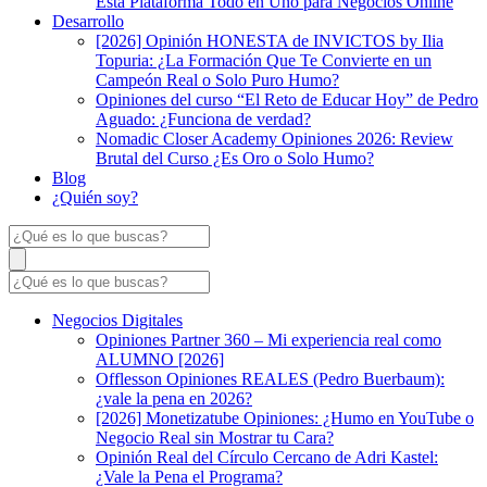
Esta Plataforma Todo en Uno para Negocios Online
Desarrollo
[2026] Opinión HONESTA de INVICTOS by Ilia
Topuria: ¿La Formación Que Te Convierte en un
Campeón Real o Solo Puro Humo?
Opiniones del curso “El Reto de Educar Hoy” de Pedro
Aguado: ¿Funciona de verdad?
Nomadic Closer Academy Opiniones 2026: Review
Brutal del Curso ¿Es Oro o Solo Humo?
Blog
¿Quién soy?
Negocios Digitales
Opiniones Partner 360 – Mi experiencia real como
ALUMNO [2026]
Offlesson Opiniones REALES (Pedro Buerbaum):
¿vale la pena en 2026?
[2026] Monetizatube Opiniones: ¿Humo en YouTube o
Negocio Real sin Mostrar tu Cara?
Opinión Real del Círculo Cercano de Adri Kastel:
¿Vale la Pena el Programa?