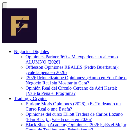
Negocios Digitales
Opiniones Partner 360 – Mi experiencia real como
ALUMNO [2026]
Offlesson Opiniones REALES (Pedro Buerbaum):
¿vale la pena en 2026?
[2026] Monetizatube Opiniones: ¿Humo en YouTube o
Negocio Real sin Mostrar tu Cara?
Opinión Real del Círculo Cercano de Adri Kastel:
¿Vale la Pena el Programa?
Trading y Cryptos
Enrique Moris Opiniones (2026): ¿Es Tradeando un
Curso Real o una Estafa?
Opiniones del curso Elliott Traders de Carlos Lozano
(Plan BTC): ¿Vale la pena en 2026?
Black Sheep Academy Opiniones [2026]: ¿Es el Mejor
Curso de Trading para Principiantes?