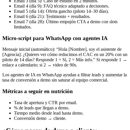
Email 3 (día 5): Caso de estudio en 2 minutos.
Email 4 (día 9): FAQ técnico adaptado a decisiones.
Email 5 (día 14): Oferta gancho (piloto 14–30 días).
Email 6 (día 21): Testimonio + resultados.
Email 7 (día 28): Último empujón CTA a demo con slots
limitados.
Micro‑script para WhatsApp con agentes IA
Mensaje inicial (automático): “Hola [Nombre], soy el asistente de
[Agencia]. ¿Quieres ver cómo reducimos el CAC en un 20% con un
piloto de 14 días? Responde 1 = Sí, 2 = Más info.” Si responde 1 →
enlace a calendario; si 2 → video de 90s.
Los agentes de IA en WhatsApp ayudan a filtrar leads y aumentar la
tasa de conversión a demo sin saturar al equipo comercial.
Métricas a seguir en nutrición
Tasa de apertura y CTR por email.
% de leads que llegan a demo.
Tiempo medio desde lead hasta demo.
Conversión demo → cliente.