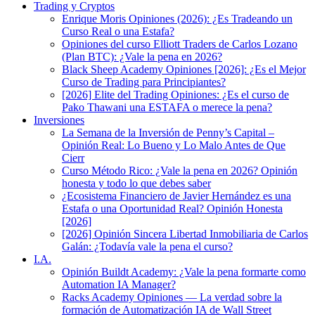
Trading y Cryptos
Enrique Moris Opiniones (2026): ¿Es Tradeando un
Curso Real o una Estafa?
Opiniones del curso Elliott Traders de Carlos Lozano
(Plan BTC): ¿Vale la pena en 2026?
Black Sheep Academy Opiniones [2026]: ¿Es el Mejor
Curso de Trading para Principiantes?
[2026] Elite del Trading Opiniones: ¿Es el curso de
Pako Thawani una ESTAFA o merece la pena?
Inversiones
La Semana de la Inversión de Penny’s Capital –
Opinión Real: Lo Bueno y Lo Malo Antes de Que
Cierr
Curso Método Rico: ¿Vale la pena en 2026? Opinión
honesta y todo lo que debes saber
¿Ecosistema Financiero de Javier Hernández es una
Estafa o una Oportunidad Real? Opinión Honesta
[2026]
[2026] Opinión Sincera Libertad Inmobiliaria de Carlos
Galán: ¿Todavía vale la pena el curso?
I.A.
Opinión Buildt Academy: ¿Vale la pena formarte como
Automation IA Manager?
Racks Academy Opiniones — La verdad sobre la
formación de Automatización IA de Wall Street