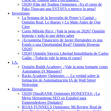
[2026] Elite del Trading Opiniones: ¿Es el curso de
Pako Thawani una ESTAFA o merece la pena?
Inversiones
La Semana de la Inversión de Penny’s Capital –
Opinión Real: Lo Bueno y Lo Malo Antes de Que
Cierr
Curso Método Rico: ¿Vale la pena en 2026? Opinión
honesta y todo lo que debes saber
¿Ecosistema Financiero de Javier Hernández es una
Estafa o una Oportunidad Real? Opinión Honesta
[2026]
[2026] Opinión Sincera Libertad Inmobiliaria de Carlos
Galán: ¿Todavía vale la pena el curso?
I.A.
Opinión Buildt Academy: ¿Vale la pena formarte como
Automation IA Manager?
Racks Academy Opiniones — La verdad sobre la
formación de Automatización IA de Wall Street
Wolverine
Herramientas
[2026] DinoRANK Opiniones HONESTAS: ¿La
Mejor Herramienta SEO en Español para
Emprendedores Digitales?
ROAS FUNNELS Opiniones: Mi Review Real de