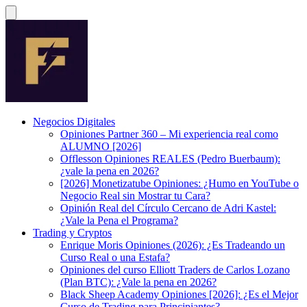
Negocios Digitales
Opiniones Partner 360 – Mi experiencia real como
ALUMNO [2026]
Offlesson Opiniones REALES (Pedro Buerbaum):
¿vale la pena en 2026?
[2026] Monetizatube Opiniones: ¿Humo en YouTube o
Negocio Real sin Mostrar tu Cara?
Opinión Real del Círculo Cercano de Adri Kastel:
¿Vale la Pena el Programa?
Trading y Cryptos
Enrique Moris Opiniones (2026): ¿Es Tradeando un
Curso Real o una Estafa?
Opiniones del curso Elliott Traders de Carlos Lozano
(Plan BTC): ¿Vale la pena en 2026?
Black Sheep Academy Opiniones [2026]: ¿Es el Mejor
Curso de Trading para Principiantes?