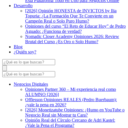
Esta Plataforma Todo en Uno para Negocios Online
Desarrollo
[2026] Opinión HONESTA de INVICTOS by Ilia
Topuria: ¿La Formación Que Te Convierte en un
Campeón Real o Solo Puro Humo?
Opiniones del curso “El Reto de Educar Hoy” de Pedro
Aguado: ¿Funciona de verdad?
Nomadic Closer Academy Opiniones 2026: Review
Brutal del Curso ¿Es Oro o Solo Humo?
Blog
¿Quién soy?
Negocios Digitales
Opiniones Partner 360 – Mi experiencia real como
ALUMNO [2026]
Offlesson Opiniones REALES (Pedro Buerbaum):
¿vale la pena en 2026?
[2026] Monetizatube Opiniones: ¿Humo en YouTube o
Negocio Real sin Mostrar tu Cara?
Opinión Real del Círculo Cercano de Adri Kastel:
¿Vale la Pena el Programa?