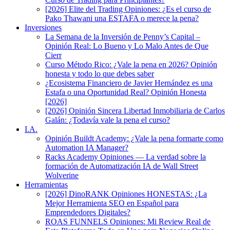
[2026] Elite del Trading Opiniones: ¿Es el curso de
Pako Thawani una ESTAFA o merece la pena?
Inversiones
La Semana de la Inversión de Penny’s Capital –
Opinión Real: Lo Bueno y Lo Malo Antes de Que
Cierr
Curso Método Rico: ¿Vale la pena en 2026? Opinión
honesta y todo lo que debes saber
¿Ecosistema Financiero de Javier Hernández es una
Estafa o una Oportunidad Real? Opinión Honesta
[2026]
[2026] Opinión Sincera Libertad Inmobiliaria de Carlos
Galán: ¿Todavía vale la pena el curso?
I.A.
Opinión Buildt Academy: ¿Vale la pena formarte como
Automation IA Manager?
Racks Academy Opiniones — La verdad sobre la
formación de Automatización IA de Wall Street
Wolverine
Herramientas
[2026] DinoRANK Opiniones HONESTAS: ¿La
Mejor Herramienta SEO en Español para
Emprendedores Digitales?
ROAS FUNNELS Opiniones: Mi Review Real de