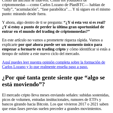
Cómo las altcoins se mueven. Cómo los youtubers de
criptomonedas —como Carlos Lozano de PlanBTC— hablan de
“rally”, “acumulación”, “fase parabólica”… Y tú sigues en el mismo
punto: mirando desde fuera.
Y ahora, algo dentro de ti se pregunta:
“¿Y si esta vez sí es real?
¿Y si estoy a punto de perder la última gran oportunidad de
entrar en el mundo del trading de criptomonedas?”
En este artículo no vamos a prometerte riqueza rápida. Vamos a
explicarte
por qué ahora puede ser un momento único para
empezar a formarte en trading cripto
y cómo identificar si estás a
tiempo de subirte a este nuevo ciclo del mercado.
Aquí puedes leer nuestra opinión completa sobre la formación de
Carlos Lozano y lo que realmente enseña paso a paso.
¿Por qué tanta gente siente que “algo se
está moviendo”?
El mercado cripto lleva meses enviando señales: subidas sostenidas,
picos de volumen, entradas institucionales, rumores de ETFs y
bancos girando hacia Bitcoin. Los que vivieron 2017 o 2021 saben
que estas fases previas suelen preceder a grandes movimientos.