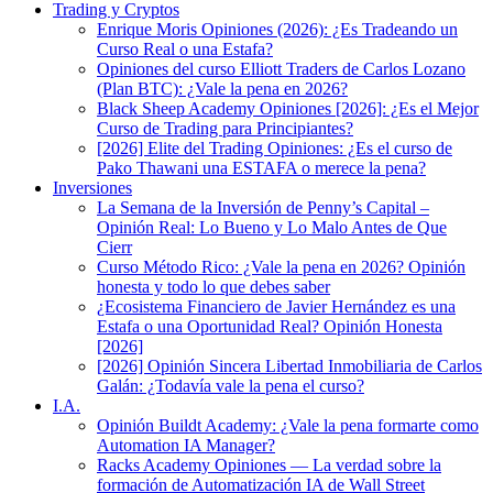
Trading y Cryptos
Enrique Moris Opiniones (2026): ¿Es Tradeando un
Curso Real o una Estafa?
Opiniones del curso Elliott Traders de Carlos Lozano
(Plan BTC): ¿Vale la pena en 2026?
Black Sheep Academy Opiniones [2026]: ¿Es el Mejor
Curso de Trading para Principiantes?
[2026] Elite del Trading Opiniones: ¿Es el curso de
Pako Thawani una ESTAFA o merece la pena?
Inversiones
La Semana de la Inversión de Penny’s Capital –
Opinión Real: Lo Bueno y Lo Malo Antes de Que
Cierr
Curso Método Rico: ¿Vale la pena en 2026? Opinión
honesta y todo lo que debes saber
¿Ecosistema Financiero de Javier Hernández es una
Estafa o una Oportunidad Real? Opinión Honesta
[2026]
[2026] Opinión Sincera Libertad Inmobiliaria de Carlos
Galán: ¿Todavía vale la pena el curso?
I.A.
Opinión Buildt Academy: ¿Vale la pena formarte como
Automation IA Manager?
Racks Academy Opiniones — La verdad sobre la
formación de Automatización IA de Wall Street