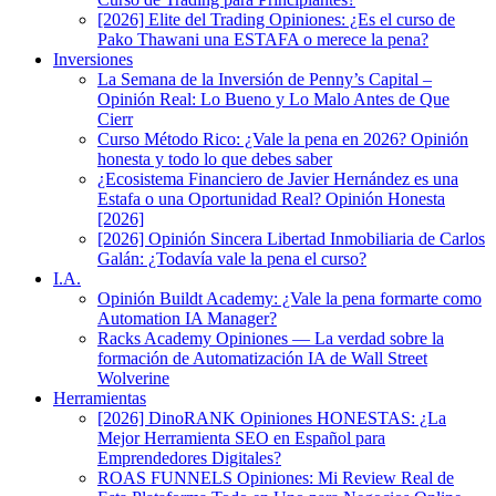
[2026] Elite del Trading Opiniones: ¿Es el curso de
Pako Thawani una ESTAFA o merece la pena?
Inversiones
La Semana de la Inversión de Penny’s Capital –
Opinión Real: Lo Bueno y Lo Malo Antes de Que
Cierr
Curso Método Rico: ¿Vale la pena en 2026? Opinión
honesta y todo lo que debes saber
¿Ecosistema Financiero de Javier Hernández es una
Estafa o una Oportunidad Real? Opinión Honesta
[2026]
[2026] Opinión Sincera Libertad Inmobiliaria de Carlos
Galán: ¿Todavía vale la pena el curso?
I.A.
Opinión Buildt Academy: ¿Vale la pena formarte como
Automation IA Manager?
Racks Academy Opiniones — La verdad sobre la
formación de Automatización IA de Wall Street
Wolverine
Herramientas
[2026] DinoRANK Opiniones HONESTAS: ¿La
Mejor Herramienta SEO en Español para
Emprendedores Digitales?
ROAS FUNNELS Opiniones: Mi Review Real de