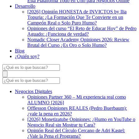
Esta Plataforma Todo en Uno para Negocios Online
Desarrollo
[2026] Opinión HONESTA de INVICTOS by Ilia
Topuria: ¿La Formación Que Te Convierte en un
Campeón Real o Solo Puro Humo?
Opiniones del curso “El Reto de Educar Hoy” de Pedro
Aguado: ¿Funciona de verdad?
Nomadic Closer Academy Opiniones 2026: Review
Brutal del Curso ¿Es Oro o Solo Humo?
Blog
¿Quién soy?
Negocios Digitales
Opiniones Partner 360 – Mi experiencia real como
ALUMNO [2026]
Offlesson Opiniones REALES (Pedro Buerbaum):
¿vale la pena en 2026?
[2026] Monetizatube Opiniones: ¿Humo en YouTube o
Negocio Real sin Mostrar tu Cara?
Opinión Real del Círculo Cercano de Adri Kastel:
¿Vale la Pena el Programa?