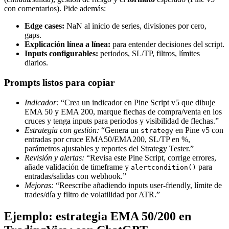
con comentarios). Pide además:
Edge cases:
NaN al inicio de series, divisiones por cero,
gaps.
Explicación línea a línea:
para entender decisiones del script.
Inputs configurables:
periodos, SL/TP, filtros, límites
diarios.
Prompts listos para copiar
Indicador:
“Crea un indicador en Pine Script v5 que dibuje
EMA 50 y EMA 200, marque flechas de compra/venta en los
cruces y tenga inputs para periodos y visibilidad de flechas.”
Estrategia con gestión:
“Genera un
en Pine v5 con
strategy
entradas por cruce EMA50/EMA200, SL/TP en %,
parámetros ajustables y reportes del Strategy Tester.”
Revisión y alertas:
“Revisa este Pine Script, corrige errores,
añade validación de timeframe y
para
alertcondition()
entradas/salidas con webhook.”
Mejoras:
“Reescribe añadiendo inputs user-friendly, límite de
trades/día y filtro de volatilidad por ATR.”
Ejemplo: estrategia EMA 50/200 en