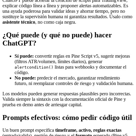
ChatGPT puede acelerar la creación de scripts para TradingView,
explicar código línea a línea y proponer alertas automatizables. Es
una ayuda poderosa para validar ideas y ahorrar tiempo, pero no
sustituye la supervisión humana ni garantiza resultados. Úsalo como
asistente técnico
, no como caja negra.
¿Qué puede (y qué no puede) hacer
ChatGPT?
Sí puede:
convertir reglas en Pine Script v5, sugerir mejoras
(filtros ATR/volumen, límites diarios), generar
listas para webhooks y documentar el
alertcondition()
código.
No puede:
predecir el mercado, garantizar rendimiento
futuro, ni reemplazar controles de riesgo y validación humana.
Los modelos pueden generar respuestas plausibles pero incorrectas.
Valida siempre la sintaxis con la documentación oficial de Pine y
prueba en demo antes de arriesgar capital.
Prompts efectivos: cómo pedir código útil
Un buen prompt especifica
timeframe, activo, reglas exactas
(entrada/salida), gestión de riesgo y el
formato
esperado (Pine v5