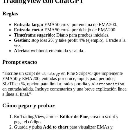
TradingView con ChatGPT
Reglas
Entrada larga:
EMA50 cruza por encima de EMA200.
Entrada corta:
EMA50 cruza por debajo de EMA200.
Timeframe sugerido:
Diario para pruebas iniciales.
Gestión:
stop loss 2% y take profit 4% (ejemplo), 1 trade a la
vez.
Alertas:
webhook en entrada y salida.
Prompt exacto
“Escribe un script de
en Pine Script v5 que implemente
strategy
EMA50 y EMA200, entradas por cruce, inputs para periodos,
SL/TP en %, opción para limitar trades por día y
alertcondition
en entrada/salida. Incluye comentarios y una breve explicación línea
a línea al final.”
Cómo pegar y probar
En TradingView, abre el
Editor de Pine
, crea un script y
pega el código.
Guarda y pulsa
Add to chart
para visualizar EMAs y