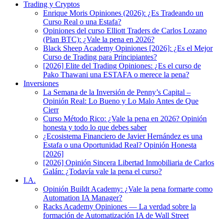
Trading y Cryptos
Enrique Moris Opiniones (2026): ¿Es Tradeando un
Curso Real o una Estafa?
Opiniones del curso Elliott Traders de Carlos Lozano
(Plan BTC): ¿Vale la pena en 2026?
Black Sheep Academy Opiniones [2026]: ¿Es el Mejor
Curso de Trading para Principiantes?
[2026] Elite del Trading Opiniones: ¿Es el curso de
Pako Thawani una ESTAFA o merece la pena?
Inversiones
La Semana de la Inversión de Penny’s Capital –
Opinión Real: Lo Bueno y Lo Malo Antes de Que
Cierr
Curso Método Rico: ¿Vale la pena en 2026? Opinión
honesta y todo lo que debes saber
¿Ecosistema Financiero de Javier Hernández es una
Estafa o una Oportunidad Real? Opinión Honesta
[2026]
[2026] Opinión Sincera Libertad Inmobiliaria de Carlos
Galán: ¿Todavía vale la pena el curso?
I.A.
Opinión Buildt Academy: ¿Vale la pena formarte como
Automation IA Manager?
Racks Academy Opiniones — La verdad sobre la
formación de Automatización IA de Wall Street