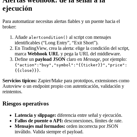
Alertas webhook: de la señal a la
ejecución
Para automatizar necesitas alertas fiables y un puente hacia el
broker:
Añade
al script con mensajes
alertcondition()
identificables (“Long Entry”, “Exit Short”).
En TradingView, crea la alerta: elige la condición del script,
marca
Webhook URL
y pega la URL del middleware.
Define un
payload JSON
claro en
Message
, por ejemplo:
{"action":"buy","symbol":"{{ticker}}","price":
.
{{close}}}
Servicios típicos:
Zapier/Make para prototipos, extensiones como
Autoview o un endpoint propio con autenticación, validación y
reintentos.
Riesgos operativos
Latencia y slippage:
diferencia entre señal y ejecución.
Fallos de puente o API:
desconexiones, límites de rate.
Mensajes mal formados:
orden incorrecta por JSON
inválido. Valida siempre el payload.