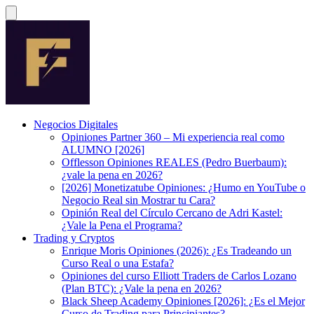
Negocios Digitales
Opiniones Partner 360 – Mi experiencia real como
ALUMNO [2026]
Offlesson Opiniones REALES (Pedro Buerbaum):
¿vale la pena en 2026?
[2026] Monetizatube Opiniones: ¿Humo en YouTube o
Negocio Real sin Mostrar tu Cara?
Opinión Real del Círculo Cercano de Adri Kastel:
¿Vale la Pena el Programa?
Trading y Cryptos
Enrique Moris Opiniones (2026): ¿Es Tradeando un
Curso Real o una Estafa?
Opiniones del curso Elliott Traders de Carlos Lozano
(Plan BTC): ¿Vale la pena en 2026?
Black Sheep Academy Opiniones [2026]: ¿Es el Mejor
Curso de Trading para Principiantes?