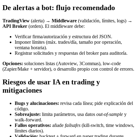
De alertas a bot: flujo recomendado
TradingView
(alerta) →
Middleware
(validación, límites, logs) →
API Broker
(orden). El middleware debe:
Verificar firma/autorización y estructura del JSON.
Imponer límites (máx. trades/día, tamaño por operación,
ventana horaria).
Registrar solicitudes y respuestas del broker para auditoría.
Opciones:
soluciones listas (Autoview, 3Commas), low-code
(Zapier/Make + servidor), o desarrollo propio con control de errores.
Riesgos de usar IA en trading y
mitigaciones
Bugs y alucinaciones:
revisa cada línea; pide explicación del
código.
Sobreajuste:
limita parámetros, usa datos
out-of-sample
y
walk-forward.
Fallos operativos:
añade
failsafes
(kill-switch, time windows,
límites diarios).
Validación:
backtest + forward en paper trading durante