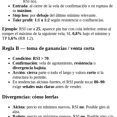
RSI no).
Entrada
: al cierre de la vela de confirmación o en ruptura de
su
máximo
.
Stop loss
: por
debajo
del último mínimo relevante.
Take profit
:
1:1 a 1:2
según resistencia o confluencias.
Ejemplo
: RSI cae a
25
, aparece pin bar con cola inferior; entras al
romper el máximo de la siguiente vela; SL
0,8%
bajo el mínimo y
TP
1,6%
(RR 1:2).
Regla B — toma de ganancias / venta corta
Condición
:
RSI > 70
.
Confirmación
: vela de agotamiento,
resistencia
o
divergencia bajista
.
Acción
:
cierra
parte o todo el largo y valora
corto
si la
estructura lo permite.
En tendencias alcistas fuertes, el RSI puede tocar
80–90
:
exige
señales más claras
antes de vender.
Divergencias: cómo leerlas
Alcista
: precio en mínimos nuevos, RSI
no
. Posible giro al
alza.
Bajista
: precio en máximos nuevos, RSI
no
. Posible giro a la