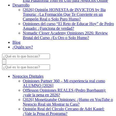
Esta Plataforma Todo en Uno para Negocios Online
Desarrollo
[2026] Opinión HONESTA de INVICTOS by Ilia
Topuria: ¿La Formación Que Te Convierte en un
Campeón Real o Solo Puro Humo?
Opiniones del curso “El Reto de Educar Hoy” de Pedro
Aguado: ¿Funciona de verdad?
Nomadic Closer Academy Opiniones 2026: Review
Brutal del Curso ¿Es Oro o Solo Humo?
Blog
¿Quién soy?
Negocios Digitales
Opiniones Partner 360 – Mi experiencia real como
ALUMNO [2026]
Offlesson Opiniones REALES (Pedro Buerbaum):
¿vale la pena en 2026?
[2026] Monetizatube Opiniones: ¿Humo en YouTube o
Negocio Real sin Mostrar tu Cara?
Opinión Real del Círculo Cercano de Adri Kastel:
¿Vale la Pena el Programa?