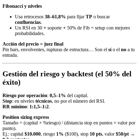
Fibonacci y niveles
Usa retrocesos
38–61,8%
para fijar
TP
o buscar
confluencias
.
Un RSI en 30
+
soporte
+
50% de Fib = setup con mejores
probabilidades.
Acción del precio = juez final
Pin bars, envolventes, rupturas de estructura… Son el
sí
o el
no
a tu
entrada.
Gestión del riesgo y backtest (el 50% del
éxito)
Riesgo por operación
:
0,5–1%
del capital.
Stop
: en niveles
técnicos
, no por el número del RSI.
RR mínimo
:
1:1,5–1:2
.
Position sizing express
Tamaño = (capital × %riesgo) / (distancia stop en puntos × valor por
punto).
Ej.: capital
$10.000
, riesgo
1%
($100), stop
10 pts
, valor
$50/pt
→