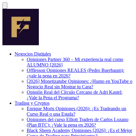
Negocios Digitales
Opiniones Partner 360 – Mi experiencia real como
ALUMNO [2026]
Offlesson Opiniones REALES (Pedro Buerbaum):
¿vale la pena en 2026?
[2026] Monetizatube Opiniones: ¿Humo en YouTube o
Negocio Real sin Mostrar tu Cara?
Opinión Real del Círculo Cercano de Adri Kastel:
¿Vale la Pena el Programa?
Trading y Cryptos
Enrique Moris Opiniones (2026): ¿Es Tradeando un
Curso Real o una Estafa?
Opiniones del curso Elliott Traders de Carlos Lozano
(Plan BTC): ¿Vale la pena en 2026?
Black Sheep Academy Opiniones [2026]: ¿Es el Mejor
Curso de Trading para Principiantes?