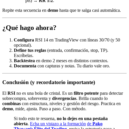
pts) →
RR 1:2
.
Repite esta secuencia en
demo
hasta que te salga casi automática.
¿Qué hago ahora?
Configura
RSI 14 en TradingView con líneas 30/70 (y 50
opcional).
Define tus reglas
(entrada, confirmación, stop, TP).
Escríbelas.
Backtestea
en demo 2 meses en distintos contextos.
Documenta
con capturas y notas. Tu diario vale oro.
Conclusión (y recordatorio importante)
El
RSI
no es una bola de cristal. Es un
filtro potente
para detectar
sobrecompra, sobreventa y
divergencias
. Brilla cuando lo
combinas
con estructura, niveles y gestión del riesgo. Practica en
demo
, mide, ajusta. Paso a paso. Con método.
Si todo esto te resuena,
no lo dejes en una pestaña
abierta
.
Echa un vistazo a la formación
de
Pako
Thawani: Élite del Trading
, revisa la estrategia paso a