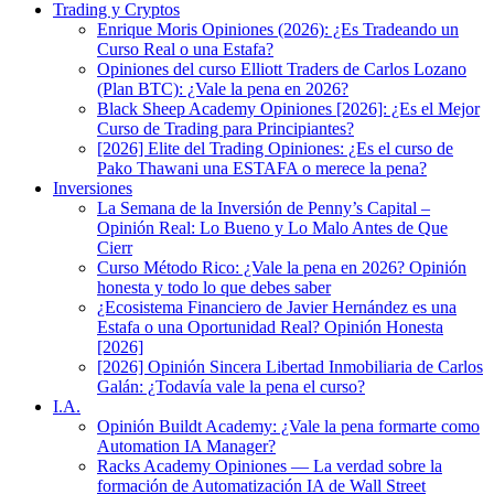
Trading y Cryptos
Enrique Moris Opiniones (2026): ¿Es Tradeando un
Curso Real o una Estafa?
Opiniones del curso Elliott Traders de Carlos Lozano
(Plan BTC): ¿Vale la pena en 2026?
Black Sheep Academy Opiniones [2026]: ¿Es el Mejor
Curso de Trading para Principiantes?
[2026] Elite del Trading Opiniones: ¿Es el curso de
Pako Thawani una ESTAFA o merece la pena?
Inversiones
La Semana de la Inversión de Penny’s Capital –
Opinión Real: Lo Bueno y Lo Malo Antes de Que
Cierr
Curso Método Rico: ¿Vale la pena en 2026? Opinión
honesta y todo lo que debes saber
¿Ecosistema Financiero de Javier Hernández es una
Estafa o una Oportunidad Real? Opinión Honesta
[2026]
[2026] Opinión Sincera Libertad Inmobiliaria de Carlos
Galán: ¿Todavía vale la pena el curso?
I.A.
Opinión Buildt Academy: ¿Vale la pena formarte como
Automation IA Manager?
Racks Academy Opiniones — La verdad sobre la
formación de Automatización IA de Wall Street