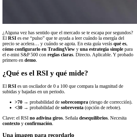
¿Alguna vez has sentido que el mercado se te escapa por segundos?
El
RSI
es ese “pulso” que te ayuda a leer cuándo la energía del
precio se acelera… y cuándo se agota. En esta guía verás
qué es
,
cómo configurarlo en TradingView
y
una estrategia simple
para
el e-mini S&P 500 con
reglas claras
. Directo. Aplicable. Y probado
primero en
demo
.
¿Qué es el RSI y qué mide?
El
RSI
es un oscilador de 0 a 100 que compara la magnitud de
subidas y bajadas en un periodo.
>70
→ probabilidad de
sobrecompra
(riesgo de corrección).
<30
→ probabilidad de
sobreventa
(opción de rebote).
Clave: el RSI
no adivina giros
. Señala
desequilibrios
. Necesita
contexto
y
confirmación
.
Una imagen para recordarlo