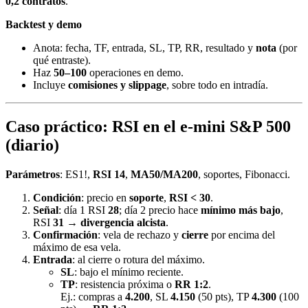
0,2 contratos
.
Backtest y demo
Anota: fecha, TF, entrada, SL, TP, RR, resultado y
nota
(por
qué entraste).
Haz
50–100
operaciones en demo.
Incluye
comisiones y slippage
, sobre todo en intradía.
Caso práctico: RSI en el e-mini S&P 500
(diario)
Parámetros
: ES1!,
RSI 14
,
MA50/MA200
, soportes, Fibonacci.
Condición
: precio en
soporte
,
RSI < 30
.
Señal
: día 1 RSI
28
; día 2 precio hace
mínimo más bajo
,
RSI
31
→
divergencia alcista
.
Confirmación
: vela de rechazo y
cierre
por encima del
máximo de esa vela.
Entrada
: al cierre o rotura del máximo.
SL
: bajo el mínimo reciente.
TP
: resistencia próxima o
RR 1:2
.
Ej.: compras a
4.200
, SL
4.150
(50 pts), TP
4.300
(100