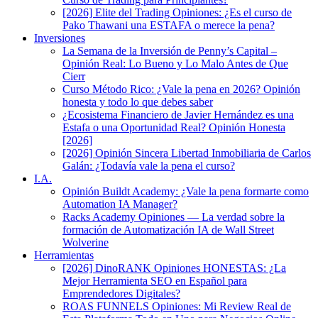
[2026] Elite del Trading Opiniones: ¿Es el curso de
Pako Thawani una ESTAFA o merece la pena?
Inversiones
La Semana de la Inversión de Penny’s Capital –
Opinión Real: Lo Bueno y Lo Malo Antes de Que
Cierr
Curso Método Rico: ¿Vale la pena en 2026? Opinión
honesta y todo lo que debes saber
¿Ecosistema Financiero de Javier Hernández es una
Estafa o una Oportunidad Real? Opinión Honesta
[2026]
[2026] Opinión Sincera Libertad Inmobiliaria de Carlos
Galán: ¿Todavía vale la pena el curso?
I.A.
Opinión Buildt Academy: ¿Vale la pena formarte como
Automation IA Manager?
Racks Academy Opiniones — La verdad sobre la
formación de Automatización IA de Wall Street
Wolverine
Herramientas
[2026] DinoRANK Opiniones HONESTAS: ¿La
Mejor Herramienta SEO en Español para
Emprendedores Digitales?
ROAS FUNNELS Opiniones: Mi Review Real de