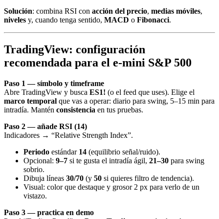
Solución
: combina RSI con
acción del precio
,
medias móviles
,
niveles
y, cuando tenga sentido,
MACD
o
Fibonacci
.
TradingView: configuración
recomendada para el e-mini S&P 500
Paso 1 — símbolo y timeframe
Abre TradingView y busca
ES1!
(o el feed que uses). Elige el
marco temporal
que vas a operar: diario para swing, 5–15 min para
intradía. Mantén
consistencia
en tus pruebas.
Paso 2 — añade RSI (14)
Indicadores → “Relative Strength Index”.
Periodo
estándar
14
(equilibrio señal/ruido).
Opcional:
9–7
si te gusta el intradía ágil,
21–30
para swing
sobrio.
Dibuja líneas
30/70
(y
50
si quieres filtro de tendencia).
Visual: color que destaque y grosor 2 px para verlo de un
vistazo.
Paso 3 — practica en demo