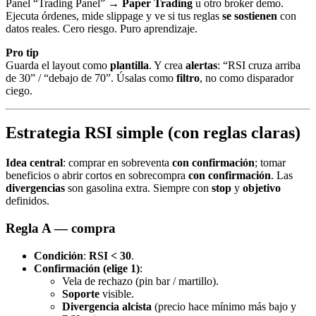
Panel “Trading Panel” →
Paper Trading
u otro broker demo.
Ejecuta órdenes, mide slippage y ve si tus reglas
se sostienen
con
datos reales. Cero riesgo. Puro aprendizaje.
Pro tip
Guarda el layout como
plantilla
. Y crea
alertas
: “RSI cruza arriba
de 30” / “debajo de 70”. Úsalas como
filtro
, no como disparador
ciego.
Estrategia RSI simple (con reglas claras)
Idea central
: comprar en sobreventa
con confirmación
; tomar
beneficios o abrir cortos en sobrecompra
con confirmación
. Las
divergencias
son gasolina extra. Siempre con
stop
y
objetivo
definidos.
Regla A — compra
Condición
:
RSI < 30
.
Confirmación (elige 1)
:
Vela de rechazo (pin bar / martillo).
Soporte
visible.
Divergencia alcista
(precio hace mínimo más bajo y