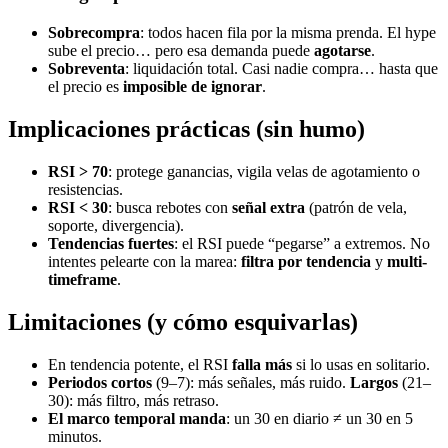
Sobrecompra
: todos hacen fila por la misma prenda. El hype
sube el precio… pero esa demanda puede
agotarse
.
Sobreventa
: liquidación total. Casi nadie compra… hasta que
el precio es
imposible de ignorar
.
Implicaciones prácticas (sin humo)
RSI > 70
: protege ganancias, vigila velas de agotamiento o
resistencias.
RSI < 30
: busca rebotes con
señal extra
(patrón de vela,
soporte, divergencia).
Tendencias fuertes
: el RSI puede “pegarse” a extremos. No
intentes pelearte con la marea:
filtra por tendencia
y
multi-
timeframe
.
Limitaciones (y cómo esquivarlas)
En tendencia potente, el RSI
falla más
si lo usas en solitario.
Periodos cortos
(9–7): más señales, más ruido.
Largos
(21–
30): más filtro, más retraso.
El marco temporal manda
: un 30 en diario ≠ un 30 en 5
minutos.