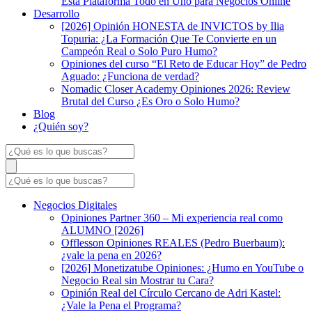
Esta Plataforma Todo en Uno para Negocios Online
Desarrollo
[2026] Opinión HONESTA de INVICTOS by Ilia
Topuria: ¿La Formación Que Te Convierte en un
Campeón Real o Solo Puro Humo?
Opiniones del curso “El Reto de Educar Hoy” de Pedro
Aguado: ¿Funciona de verdad?
Nomadic Closer Academy Opiniones 2026: Review
Brutal del Curso ¿Es Oro o Solo Humo?
Blog
¿Quién soy?
Negocios Digitales
Opiniones Partner 360 – Mi experiencia real como
ALUMNO [2026]
Offlesson Opiniones REALES (Pedro Buerbaum):
¿vale la pena en 2026?
[2026] Monetizatube Opiniones: ¿Humo en YouTube o
Negocio Real sin Mostrar tu Cara?
Opinión Real del Círculo Cercano de Adri Kastel:
¿Vale la Pena el Programa?