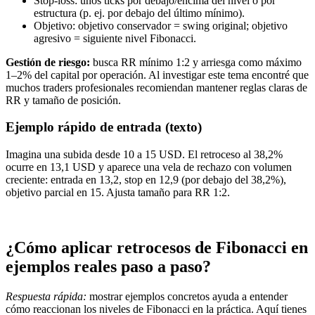
Stop-loss: unos ticks por debajo/encima del nivel o por
estructura (p. ej. por debajo del último mínimo).
Objetivo: objetivo conservador = swing original; objetivo
agresivo = siguiente nivel Fibonacci.
Gestión de riesgo:
busca RR mínimo 1:2 y arriesga como máximo
1–2% del capital por operación. Al investigar este tema encontré que
muchos traders profesionales recomiendan mantener reglas claras de
RR y tamaño de posición.
Ejemplo rápido de entrada (texto)
Imagina una subida desde 10 a 15 USD. El retroceso al 38,2%
ocurre en 13,1 USD y aparece una vela de rechazo con volumen
creciente: entrada en 13,2, stop en 12,9 (por debajo del 38,2%),
objetivo parcial en 15. Ajusta tamaño para RR 1:2.
¿Cómo aplicar retrocesos de Fibonacci en
ejemplos reales paso a paso?
Respuesta rápida:
mostrar ejemplos concretos ayuda a entender
cómo reaccionan los niveles de Fibonacci en la práctica. Aquí tienes