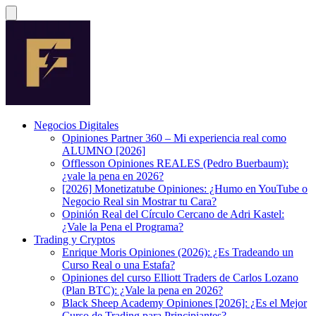
Negocios Digitales
Opiniones Partner 360 – Mi experiencia real como
ALUMNO [2026]
Offlesson Opiniones REALES (Pedro Buerbaum):
¿vale la pena en 2026?
[2026] Monetizatube Opiniones: ¿Humo en YouTube o
Negocio Real sin Mostrar tu Cara?
Opinión Real del Círculo Cercano de Adri Kastel:
¿Vale la Pena el Programa?
Trading y Cryptos
Enrique Moris Opiniones (2026): ¿Es Tradeando un
Curso Real o una Estafa?
Opiniones del curso Elliott Traders de Carlos Lozano
(Plan BTC): ¿Vale la pena en 2026?
Black Sheep Academy Opiniones [2026]: ¿Es el Mejor
Curso de Trading para Principiantes?