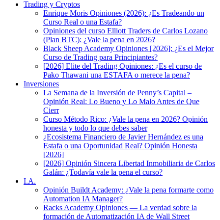
Trading y Cryptos
Enrique Moris Opiniones (2026): ¿Es Tradeando un
Curso Real o una Estafa?
Opiniones del curso Elliott Traders de Carlos Lozano
(Plan BTC): ¿Vale la pena en 2026?
Black Sheep Academy Opiniones [2026]: ¿Es el Mejor
Curso de Trading para Principiantes?
[2026] Elite del Trading Opiniones: ¿Es el curso de
Pako Thawani una ESTAFA o merece la pena?
Inversiones
La Semana de la Inversión de Penny’s Capital –
Opinión Real: Lo Bueno y Lo Malo Antes de Que
Cierr
Curso Método Rico: ¿Vale la pena en 2026? Opinión
honesta y todo lo que debes saber
¿Ecosistema Financiero de Javier Hernández es una
Estafa o una Oportunidad Real? Opinión Honesta
[2026]
[2026] Opinión Sincera Libertad Inmobiliaria de Carlos
Galán: ¿Todavía vale la pena el curso?
I.A.
Opinión Buildt Academy: ¿Vale la pena formarte como
Automation IA Manager?
Racks Academy Opiniones — La verdad sobre la
formación de Automatización IA de Wall Street