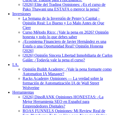
[2026] Elite del Trading Opiniones: ¿Es el curso de
Pako Thawani una ESTAFA o merece la pena?
Inversiones
La Semana de la Inversión de Penny’s Capital –
Opinión Real: Lo Bueno y Lo Malo Antes de Que
Cierr
Curso Método Rico: ¿Vale la pena en 2026? Opinión
honesta y todo lo que debes saber
¿Ecosistema Financiero de Javier Hernández es una
Estafa o una Oportunidad Real? Opinión Honesta
[2026]
[2026] Opinión Sincera Libertad Inmobiliaria de Carlos
Galán: ¿Todavía vale la pena el curso?
I.A.
Opinión Buildt Academy: ¿Vale la pena formarte como
Automation IA Manager?
Racks Academy Opiniones — La verdad sobre la
formación de Automatización IA de Wall Street
Wolverine
Herramientas
[2026] DinoRANK Opiniones HONESTAS: ¿La
Mejor Herramienta SEO en Español para
Emprendedores Digitales?
ROAS FUNNELS Opiniones: Mi Review Real de