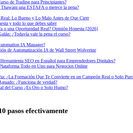
rso de Trading para Principiantes?
ako Thawani una ESTAFA o merece la pena?
n Real: Lo Bueno y Lo Malo Antes de Que Cierr
sta y todo lo que debes saber
afa o una Oportunidad Real? Opinión Honesta [2026]
alán: ¿Todavía vale la pena el curso?
Automation IA Manager?
ón de Automatización IA de Wall Street Wolverine
ramienta SEO en Español para Emprendedores Digitales?
ataforma Todo en Uno para Negocios Online
a: ¿La Formación Que Te Convierte en un Campeón Real o Solo Pu
 Aguado: ¿Funciona de verdad?
al del Curso ¿Es Oro o Solo Humo?
10 pasos efectivamente