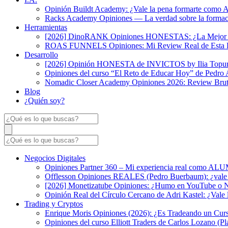
Opinión Buildt Academy: ¿Vale la pena formarte como 
Racks Academy Opiniones — La verdad sobre la formaci
Herramientas
[2026] DinoRANK Opiniones HONESTAS: ¿La Mejor Her
ROAS FUNNELS Opiniones: Mi Review Real de Esta Pl
Desarrollo
[2026] Opinión HONESTA de INVICTOS by Ilia Topuri
Opiniones del curso “El Reto de Educar Hoy” de Pedro
Nomadic Closer Academy Opiniones 2026: Review Brut
Blog
¿Quién soy?
Negocios Digitales
Opiniones Partner 360 – Mi experiencia real como A
Offlesson Opiniones REALES (Pedro Buerbaum): ¿vale 
[2026] Monetizatube Opiniones: ¿Humo en YouTube o Ne
Opinión Real del Círculo Cercano de Adri Kastel: ¿Vale
Trading y Cryptos
Enrique Moris Opiniones (2026): ¿Es Tradeando un Curs
Opiniones del curso Elliott Traders de Carlos Lozano (P