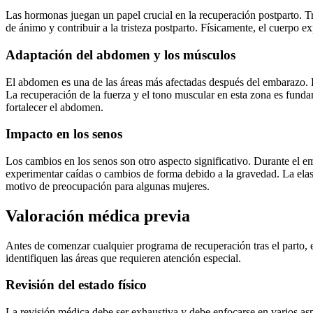
Las hormonas juegan un papel crucial en la recuperación postparto. T
de ánimo y contribuir a la tristeza postparto. Físicamente, el cuerpo e
Adaptación del abdomen y los músculos
El abdomen es una de las áreas más afectadas después del embarazo. 
La recuperación de la fuerza y el tono muscular en esta zona es fundam
fortalecer el abdomen.
Impacto en los senos
Los cambios en los senos son otro aspecto significativo. Durante el e
experimentar caídas o cambios de forma debido a la gravedad. La elast
motivo de preocupación para algunas mujeres.
Valoración médica previa
Antes de comenzar cualquier programa de recuperación tras el parto, es
identifiquen las áreas que requieren atención especial.
Revisión del estado físico
La revisión médica debe ser exhaustiva y debe enfocarse en varios aspe