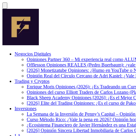
Negocios Digitales
Opiniones Partner 360 – Mi experiencia real como A
Offlesson Opiniones REALES (Pedro Buerbaum): ¿vale 
[2026] Monetizatube Opiniones: ¿Humo en YouTube o Ne
Opinión Real del Círculo Cercano de Adri Kastel: ¿Vale
Trading y Cryptos
Enrique Moris Opiniones (2026): ¿Es Tradeando un Curs
Opiniones del curso Elliott Traders de Carlos Lozano (P
Black Sheep Academy Opiniones [2026]: ¿Es el Mejor Cu
[2026] Elite del Trading Opiniones: ¿Es el curso de P
Inversiones
La Semana de la Inversión de Penny’s Capital – Opinió
Curso Método Rico: ¿Vale la pena en 2026? Opinión hone
¿Ecosistema Financiero de Javier Hernández es una Est
[2026] Opinión Sincera Libertad Inmobiliaria de Carlos G
I.A.