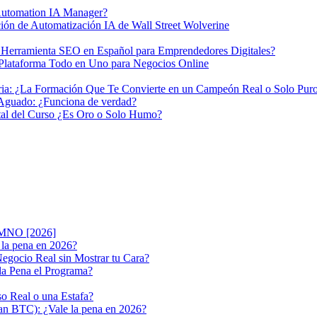
Automation IA Manager?
ón de Automatización IA de Wall Street Wolverine
ramienta SEO en Español para Emprendedores Digitales?
ataforma Todo en Uno para Negocios Online
a: ¿La Formación Que Te Convierte en un Campeón Real o Solo Pu
 Aguado: ¿Funciona de verdad?
al del Curso ¿Es Oro o Solo Humo?
LUMNO [2026]
la pena en 2026?
gocio Real sin Mostrar tu Cara?
 la Pena el Programa?
o Real o una Estafa?
lan BTC): ¿Vale la pena en 2026?