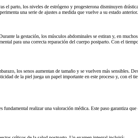
ras el parto, los niveles de estrógeno y progesterona disminuyen drást
xperimenta una serie de ajustes a medida que vuelve a su estado anterior.
Durante la gestación, los músculos abdominales se estiran y, en muchos
ental para una correcta reparación del cuerpo postparto. Con el tiempo y 
mbarazo, los senos aumentan de tamaño y se vuelven más sensibles. Despu
icidad de la piel juega un papel importante en este proceso y, con el 
 fundamental realizar una valoración médica. Este paso garantiza que el 
ctos críticos de la salud postparto. Un examen integral incluirá: