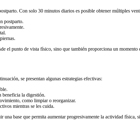
stparto. Con solo 30 minutos diarios es posible obtener múltiples venta
n postparto.
gresivamente.
tal.
piernas.
esde el punto de vista físico, sino que también proporciona un momento 
inuación, se presentan algunas estrategias efectivas:
ble.
 beneficia la digestión.
ovimiento, como limpiar o reorganizar.
tivos mientras se les cuida.
r una base que permita aumentar progresivamente la actividad física, s