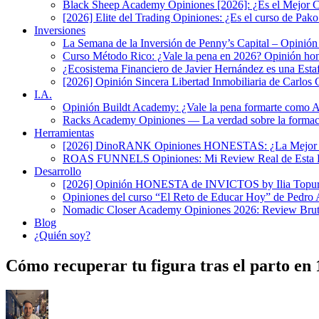
Black Sheep Academy Opiniones [2026]: ¿Es el Mejor Cu
[2026] Elite del Trading Opiniones: ¿Es el curso de P
Inversiones
La Semana de la Inversión de Penny’s Capital – Opinió
Curso Método Rico: ¿Vale la pena en 2026? Opinión hone
¿Ecosistema Financiero de Javier Hernández es una Est
[2026] Opinión Sincera Libertad Inmobiliaria de Carlos G
I.A.
Opinión Buildt Academy: ¿Vale la pena formarte como 
Racks Academy Opiniones — La verdad sobre la formaci
Herramientas
[2026] DinoRANK Opiniones HONESTAS: ¿La Mejor Her
ROAS FUNNELS Opiniones: Mi Review Real de Esta Pl
Desarrollo
[2026] Opinión HONESTA de INVICTOS by Ilia Topuri
Opiniones del curso “El Reto de Educar Hoy” de Pedro
Nomadic Closer Academy Opiniones 2026: Review Brut
Blog
¿Quién soy?
Cómo recuperar tu figura tras el parto en 