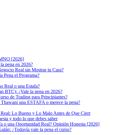
LUMNO [2026]
la pena en 2026?
gocio Real sin Mostrar tu Cara?
 la Pena el Programa?
o Real o una Estafa?
lan BTC): ¿Vale la pena en 2026?
rso de Trading para Principiantes?
ako Thawani una ESTAFA o merece la pena?
n Real: Lo Bueno y Lo Malo Antes de Que Cierr
sta y todo lo que debes saber
afa o una Oportunidad Real? Opinión Honesta [2026]
alán: ¿Todavía vale la pena el curso?