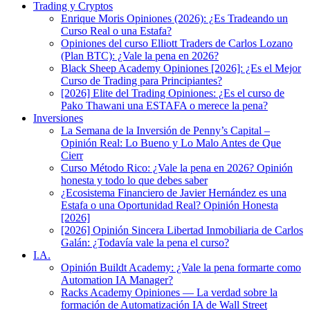
Trading y Cryptos
Enrique Moris Opiniones (2026): ¿Es Tradeando un
Curso Real o una Estafa?
Opiniones del curso Elliott Traders de Carlos Lozano
(Plan BTC): ¿Vale la pena en 2026?
Black Sheep Academy Opiniones [2026]: ¿Es el Mejor
Curso de Trading para Principiantes?
[2026] Elite del Trading Opiniones: ¿Es el curso de
Pako Thawani una ESTAFA o merece la pena?
Inversiones
La Semana de la Inversión de Penny’s Capital –
Opinión Real: Lo Bueno y Lo Malo Antes de Que
Cierr
Curso Método Rico: ¿Vale la pena en 2026? Opinión
honesta y todo lo que debes saber
¿Ecosistema Financiero de Javier Hernández es una
Estafa o una Oportunidad Real? Opinión Honesta
[2026]
[2026] Opinión Sincera Libertad Inmobiliaria de Carlos
Galán: ¿Todavía vale la pena el curso?
I.A.
Opinión Buildt Academy: ¿Vale la pena formarte como
Automation IA Manager?
Racks Academy Opiniones — La verdad sobre la
formación de Automatización IA de Wall Street