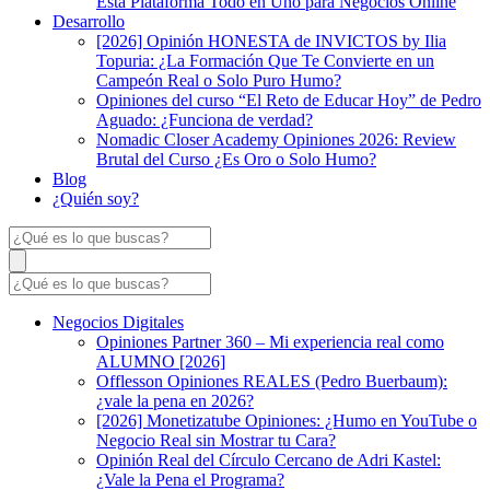
Esta Plataforma Todo en Uno para Negocios Online
Desarrollo
[2026] Opinión HONESTA de INVICTOS by Ilia
Topuria: ¿La Formación Que Te Convierte en un
Campeón Real o Solo Puro Humo?
Opiniones del curso “El Reto de Educar Hoy” de Pedro
Aguado: ¿Funciona de verdad?
Nomadic Closer Academy Opiniones 2026: Review
Brutal del Curso ¿Es Oro o Solo Humo?
Blog
¿Quién soy?
Negocios Digitales
Opiniones Partner 360 – Mi experiencia real como
ALUMNO [2026]
Offlesson Opiniones REALES (Pedro Buerbaum):
¿vale la pena en 2026?
[2026] Monetizatube Opiniones: ¿Humo en YouTube o
Negocio Real sin Mostrar tu Cara?
Opinión Real del Círculo Cercano de Adri Kastel:
¿Vale la Pena el Programa?