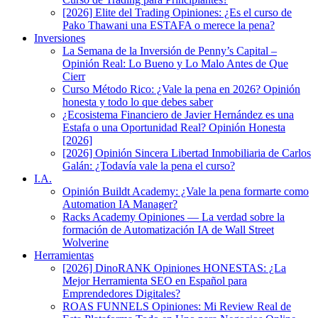
[2026] Elite del Trading Opiniones: ¿Es el curso de
Pako Thawani una ESTAFA o merece la pena?
Inversiones
La Semana de la Inversión de Penny’s Capital –
Opinión Real: Lo Bueno y Lo Malo Antes de Que
Cierr
Curso Método Rico: ¿Vale la pena en 2026? Opinión
honesta y todo lo que debes saber
¿Ecosistema Financiero de Javier Hernández es una
Estafa o una Oportunidad Real? Opinión Honesta
[2026]
[2026] Opinión Sincera Libertad Inmobiliaria de Carlos
Galán: ¿Todavía vale la pena el curso?
I.A.
Opinión Buildt Academy: ¿Vale la pena formarte como
Automation IA Manager?
Racks Academy Opiniones — La verdad sobre la
formación de Automatización IA de Wall Street
Wolverine
Herramientas
[2026] DinoRANK Opiniones HONESTAS: ¿La
Mejor Herramienta SEO en Español para
Emprendedores Digitales?
ROAS FUNNELS Opiniones: Mi Review Real de