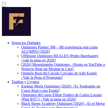
Negocios Digitales
Opiniones Partner 360 – Mi experiencia real como
ALUMNO [2026]
Offlesson Opiniones REALES (Pedro Buerbaum):
¿vale la pena en 2026?
[2026] Monetizatube Opiniones: ¿Humo en YouTube o
Negocio Real sin Mostrar tu Cara?
Opinión Real del Círculo Cercano de Adri Kastel:
¿Vale la Pena el Programa?
Trading y Cryptos
Enrique Moris Opiniones (2026): ¿Es Tradeando un
Curso Real o una Estafa?
Opiniones del curso Elliott Traders de Carlos Lozano
(Plan BTC): ¿Vale la pena en 2026?
Black Sheep Academy Opiniones [2026]: ¿Es el Mejor
Curso de Trading para Principiantes?