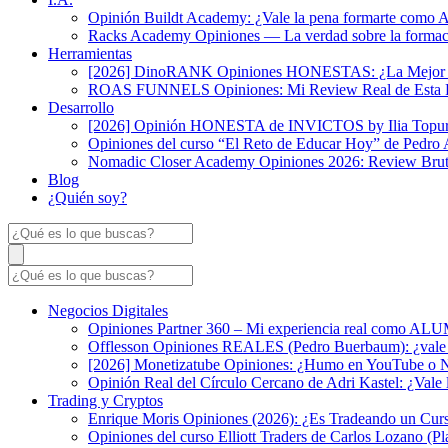
Opinión Buildt Academy: ¿Vale la pena formarte como 
Racks Academy Opiniones — La verdad sobre la formaci
Herramientas
[2026] DinoRANK Opiniones HONESTAS: ¿La Mejor Her
ROAS FUNNELS Opiniones: Mi Review Real de Esta Pl
Desarrollo
[2026] Opinión HONESTA de INVICTOS by Ilia Topuri
Opiniones del curso “El Reto de Educar Hoy” de Pedro
Nomadic Closer Academy Opiniones 2026: Review Brut
Blog
¿Quién soy?
Negocios Digitales
Opiniones Partner 360 – Mi experiencia real como A
Offlesson Opiniones REALES (Pedro Buerbaum): ¿vale 
[2026] Monetizatube Opiniones: ¿Humo en YouTube o Ne
Opinión Real del Círculo Cercano de Adri Kastel: ¿Vale
Trading y Cryptos
Enrique Moris Opiniones (2026): ¿Es Tradeando un Curs
Opiniones del curso Elliott Traders de Carlos Lozano (P