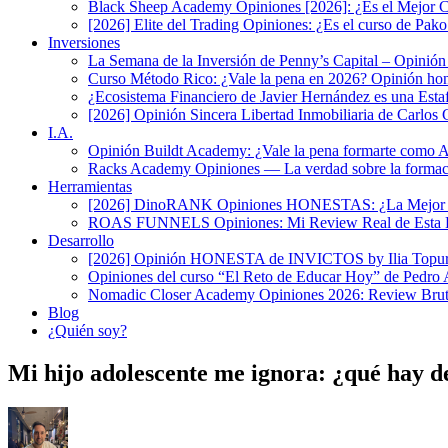
Black Sheep Academy Opiniones [2026]: ¿Es el Mejor Cu
[2026] Elite del Trading Opiniones: ¿Es el curso de P
Inversiones
La Semana de la Inversión de Penny’s Capital – Opinió
Curso Método Rico: ¿Vale la pena en 2026? Opinión hone
¿Ecosistema Financiero de Javier Hernández es una Est
[2026] Opinión Sincera Libertad Inmobiliaria de Carlos G
I.A.
Opinión Buildt Academy: ¿Vale la pena formarte como 
Racks Academy Opiniones — La verdad sobre la formaci
Herramientas
[2026] DinoRANK Opiniones HONESTAS: ¿La Mejor Her
ROAS FUNNELS Opiniones: Mi Review Real de Esta Pl
Desarrollo
[2026] Opinión HONESTA de INVICTOS by Ilia Topuri
Opiniones del curso “El Reto de Educar Hoy” de Pedro
Nomadic Closer Academy Opiniones 2026: Review Brut
Blog
¿Quién soy?
Mi hijo adolescente me ignora: ¿qué hay de