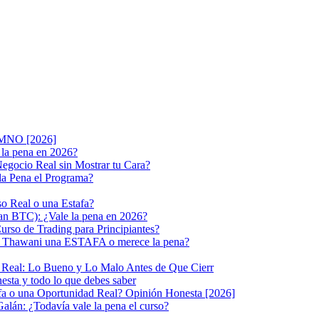
LUMNO [2026]
la pena en 2026?
gocio Real sin Mostrar tu Cara?
 la Pena el Programa?
o Real o una Estafa?
lan BTC): ¿Vale la pena en 2026?
rso de Trading para Principiantes?
ako Thawani una ESTAFA o merece la pena?
n Real: Lo Bueno y Lo Malo Antes de Que Cierr
sta y todo lo que debes saber
afa o una Oportunidad Real? Opinión Honesta [2026]
alán: ¿Todavía vale la pena el curso?