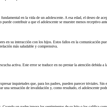
 fundamental en la vida de un adolescente. A esa edad, el deseo de acep
po puede contribuir a que el adolescente se muestre menos receptivo ant
es en su interacción con los hijos. Estos fallos en la comunicación pued
 relación más saludable y comprensiva.
e escucha activa. Este error se traduce en no prestar la atención debida a
xpresar inquietudes que, para los padres, pueden parecer triviales. Sin
ar una sensación de invalidación y, como resultado, el adolescente pod
s. Cuando un padre ignora los sentimientos de su hijo o los califica co