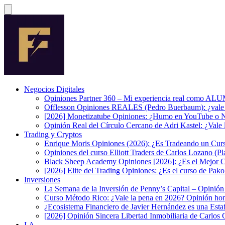
Negocios Digitales
Opiniones Partner 360 – Mi experiencia real como A
Offlesson Opiniones REALES (Pedro Buerbaum): ¿vale 
[2026] Monetizatube Opiniones: ¿Humo en YouTube o Ne
Opinión Real del Círculo Cercano de Adri Kastel: ¿Vale
Trading y Cryptos
Enrique Moris Opiniones (2026): ¿Es Tradeando un Curs
Opiniones del curso Elliott Traders de Carlos Lozano (P
Black Sheep Academy Opiniones [2026]: ¿Es el Mejor Cu
[2026] Elite del Trading Opiniones: ¿Es el curso de P
Inversiones
La Semana de la Inversión de Penny’s Capital – Opinió
Curso Método Rico: ¿Vale la pena en 2026? Opinión hone
¿Ecosistema Financiero de Javier Hernández es una Est
[2026] Opinión Sincera Libertad Inmobiliaria de Carlos G
I.A.