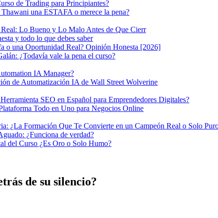
rso de Trading para Principiantes?
ako Thawani una ESTAFA o merece la pena?
n Real: Lo Bueno y Lo Malo Antes de Que Cierr
sta y todo lo que debes saber
afa o una Oportunidad Real? Opinión Honesta [2026]
alán: ¿Todavía vale la pena el curso?
Automation IA Manager?
ón de Automatización IA de Wall Street Wolverine
ramienta SEO en Español para Emprendedores Digitales?
ataforma Todo en Uno para Negocios Online
a: ¿La Formación Que Te Convierte en un Campeón Real o Solo Pu
 Aguado: ¿Funciona de verdad?
al del Curso ¿Es Oro o Solo Humo?
trás de su silencio?