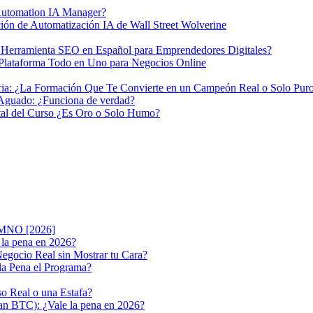
Automation IA Manager?
ón de Automatización IA de Wall Street Wolverine
ramienta SEO en Español para Emprendedores Digitales?
ataforma Todo en Uno para Negocios Online
a: ¿La Formación Que Te Convierte en un Campeón Real o Solo Pu
 Aguado: ¿Funciona de verdad?
al del Curso ¿Es Oro o Solo Humo?
LUMNO [2026]
la pena en 2026?
gocio Real sin Mostrar tu Cara?
 la Pena el Programa?
o Real o una Estafa?
lan BTC): ¿Vale la pena en 2026?